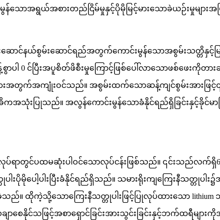
ာင်းမွန်သောအရွယ်အစားတည်ငြိမ်မှုနှင့်ပိုမိုမြင့်မားသောခဲယဉ်းမှုမျ
ွမ်းဆောင်နယ်စွမ်းဆောင်ရည်အတွက်ကောင်းမွန်သောအစွမ်းသတ္တိနှင့
ါ 0 င်ပြီးအပူစိတ်ဖိစီးမှုကြောင့်ဖြစ်ပေါ်လာသောဖစ်ဖေးကိုတားဆီးန
ြင်းများအတွက်အကျုံးဝင်သည်။ အစွမ်းထက်သောဆန့်ကျင်စွမ်းအားဖြ
ဓိကအသုံးပြုသည်။ အလွန်ကောင်းမွန်သောခံနိုင်ရည်ရှိခြင်းနှင့်ခိုင်
လုပ်ရာတွင်ပထမဆုံးပါဝင်သောလုပ်ငန်းဖြစ်သည်။ ၎င်းသည်လက်ရှိ6-
ပိုမိုပေါ့ပါးပြီးခံနိုင်ရည်ရှိသည်။ သမားရိုးကျကြေးနီသတ္တုပါး
ဲ့သည်။ ထိုကဲ့သို့သောကြေးနီသတ္တုပါးဖြင့်ပြုလုပ်ထားသော lithi
ာစေနိုင်သဖြင့်အစာရှောင်ခြင်းအားသွင်းခြင်းနှင့်ဘက်ထရီများကိုအကြီး