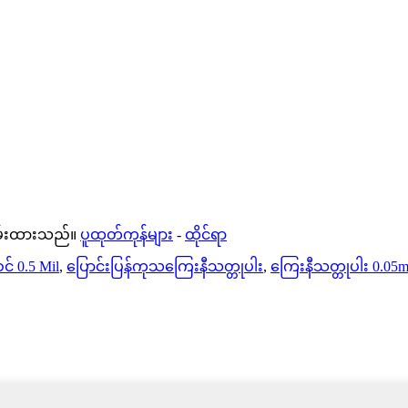
သိမ်းထားသည်။
ပူထုတ်ကုန်များ
-
ထိုင်ရာ
င် 0.5 Mil
,
ပြောင်းပြန်ကုသကြေးနီသတ္တုပါး
,
ကြေးနီသတ္တုပါး 0.05