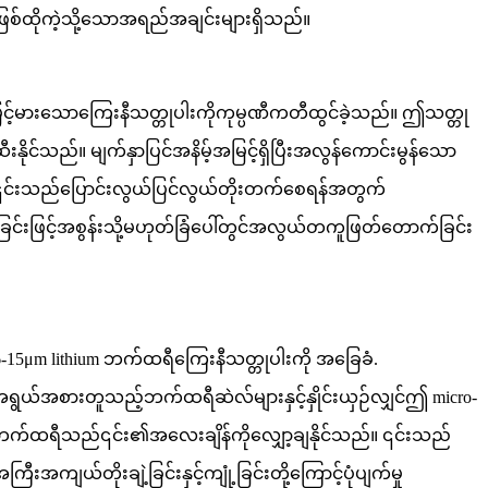
ားအဖြစ်ထိုကဲ့သို့သောအရည်အချင်းများရှိသည်။
်မြင့်မားသောကြေးနီသတ္တုပါးကိုကုမ္ပဏီကတီထွင်ခဲ့သည်။ ဤသတ္တု
ိုင်သည်။ မျက်နှာပြင်အနိမ့်အမြင့်ရှိပြီးအလွန်ကောင်းမွန်သော
င့်၎င်းသည်ပြောင်းလွယ်ပြင်လွယ်တိုးတက်စေရန်အတွက်
မာခြင်းဖြင့်အစွန်းသို့မဟုတ်ခြံပေါ်တွင်အလွယ်တကူဖြတ်တောက်ခြင်း
15μm lithium ဘက်ထရီကြေးနီသတ္တုပါးကို အခြေခံ.
၌အရွယ်အစားတူသည့်ဘက်ထရီဆဲလ်များနှင့်နှိုင်းယှဉ်လျှင်ဤ micro-
um ဘက်ထရီသည်၎င်း၏အလေးချိန်ကိုလျှော့ချနိုင်သည်။ ၎င်းသည်
အကျယ်တိုးချဲ့ခြင်းနှင့်ကျုံ့ခြင်းတို့ကြောင့်ပုံပျက်မှု