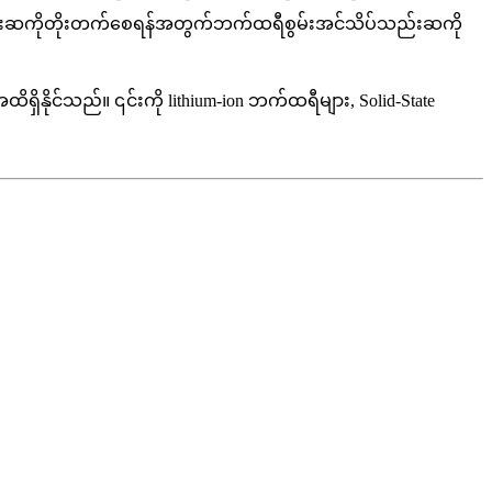
ပ်သည်းဆကိုတိုးတက်စေရန်အတွက်ဘက်ထရီစွမ်းအင်သိပ်သည်းဆကို
ိနိုင်သည်။ ၎င်းကို lithium-ion ဘက်ထရီများ, Solid-State