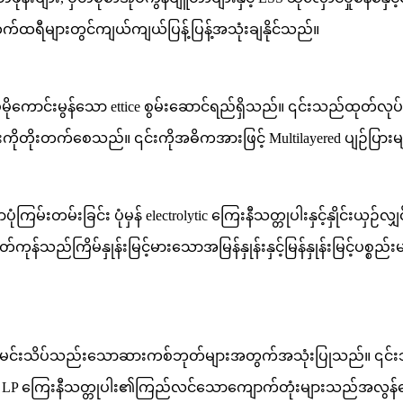
ထရီများတွင်ကျယ်ကျယ်ပြန့်ပြန့်အသုံးချနိုင်သည်။
ကောင်းမွန်သော ettice စွမ်းဆောင်ရည်ရှိသည်။ ၎င်းသည်ထုတ်လုပ်မှုလ
ှုန်းကိုတိုးတက်စေသည်။ ၎င်းကိုအဓိကအားဖြင့် Multilayered ပျဉ်ပြားမျာ
ကြမ်းတမ်းခြင်း ပုံမှန် electrolytic ကြေးနီသတ္တုပါးနှင့်နှိုင်းယှဉ
်သည်ကြိမ်နှုန်းမြင့်မားသောအမြန်နှုန်းနှင့်မြန်နှုန်းမြင့်ပစ္စ
န်အမင်းသိပ်သည်းသောဆားကစ်ဘုတ်များအတွက်အသုံးပြုသည်။ ၎င်းသည
းယှဉ်လျှင် LP ကြေးနီသတ္တုပါး၏ကြည်လင်သောကျောက်တုံးများသည်အလွန