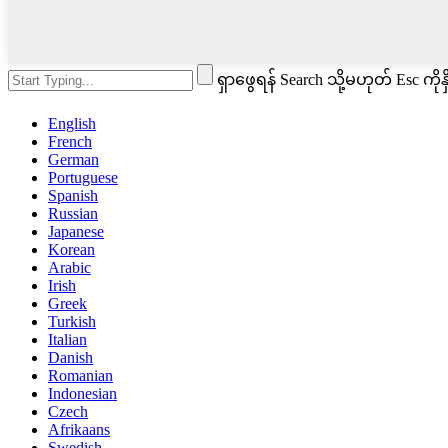
ရှာဖွေရန် Search သို့မဟုတ် Esc ကိုနှ
English
French
German
Portuguese
Spanish
Russian
Japanese
Korean
Arabic
Irish
Greek
Turkish
Italian
Danish
Romanian
Indonesian
Czech
Afrikaans
Swedish